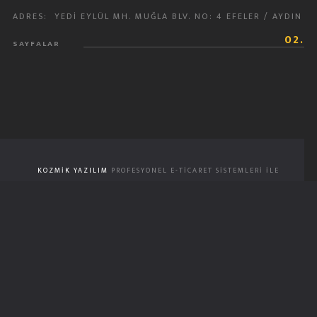
ADRES:
YEDI EYLÜL MH. MUĞLA BLV. NO: 4 EFELER / AYDIN
02.
SAYFALAR
KOZMIK YAZILIM
PROFESYONEL E-TICARET SISTEMLERI ILE
HAZIRLANMIŞTIR | 2026 HER HAKKI MAHFUZDUR
YUKARI ÇIK