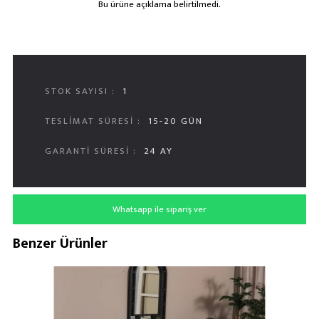
Bu ürüne açıklama belirtilmedi.
STOK SAYISI :
1
TESLIMAT SÜRESI :
15-20 GÜN
GARANTI SÜRESI :
24 AY
Whatsapp ile sipariş ver
Benzer Ürünler