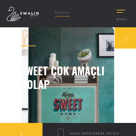
PAYLAŞ
MENU
SWEET ÇOK AMAÇLI
DOLAP
AŞAĞI KAYDIRARAK INCELE