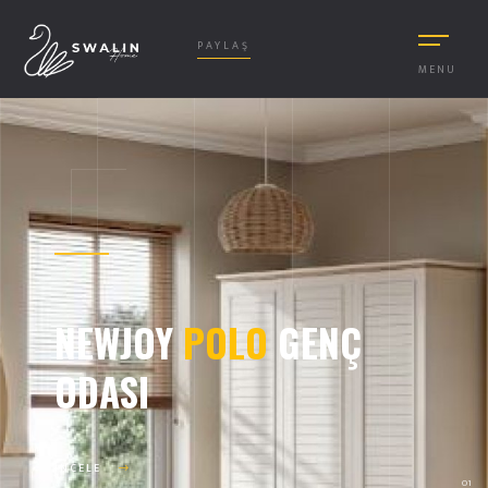
PAYLAŞ
MENU
NEWJOY
POLO
GENÇ
ODASI
İNCELE