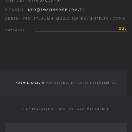
TELEFON:
0 256 226 22 32
E-POSTA:
INFO@SWALINHOME.COM.TR
ADRES:
YEDI EYLÜL MH. MUĞLA BLV. NO: 4 EFELER / AYDIN
02.
SAYFALAR
KOZMIK YAZILIM
PROFESYONEL E-TICARET SISTEMLERI ILE
HAZIRLANMIŞTIR | 2026 HER HAKKI MAHFUZDUR