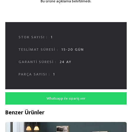
Bu ürüne açıklama belirtilmedi.
STOK SAYISI :
1
TESLIMAT SÜRESI :
15-20 GÜN
GARANTI SÜRESI :
24 AY
PARÇA SAYISI :
1
Whatsapp ile sipariş ver
Benzer Ürünler