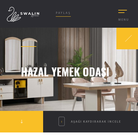
PAYLAŞ
MENU
HAZAL YEMEK ODASI
AŞAĞI KAYDIRARAK INCELE